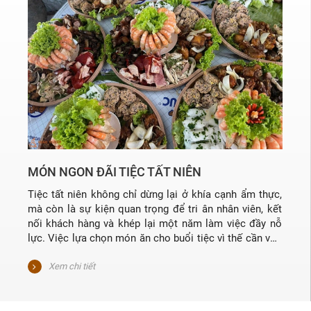
MÓN NGON ĐÃI TIỆC TẤT NIÊN
Tiệc tất niên không chỉ dừng lại ở khía cạnh ẩm thực,
mà còn là sự kiện quan trọng để tri ân nhân viên, kết
nối khách hàng và khép lại một năm làm việc đầy nỗ
lực. Việc lựa chọn món ăn cho buổi tiệc vì thế cần vừa
hợp khẩu vị số đông, vừa thể hiện sự tinh tế, chu đáo
của đơn vị tổ chức. Bài viết sau sẽ gợi ý những món
Xem chi tiết
ngon dễ chế biến, trình bày đẹp mắt, dễ phục vụ số
lượng lớn và phù hợp nhiều đối tượng.