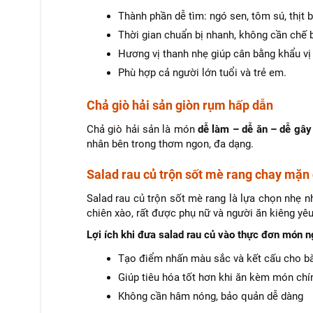
Thành phần dễ tìm: ngó sen, tôm sú, thịt b
Thời gian chuẩn bị nhanh, không cần chế 
Hương vị thanh nhẹ giúp cân bằng khẩu v
Phù hợp cả người lớn tuổi và trẻ em.
Chả giò hải sản giòn rụm hấp dẫn
Chả giò hải sản là món
dễ làm – dễ ăn – dễ gây
nhân bên trong thơm ngon, đa dạng.
Salad rau củ trộn sốt mè rang chay mặn
Salad rau củ trộn sốt mè rang là lựa chọn nhẹ 
chiên xào, rất được phụ nữ và người ăn kiêng yêu
Lợi ích khi đưa salad rau củ vào thực đơn món ng
Tạo điểm nhấn màu sắc và kết cấu cho bà
Giúp tiêu hóa tốt hơn khi ăn kèm món chí
Không cần hâm nóng, bảo quản dễ dàng