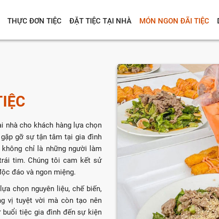
THỰC ĐƠN TIỆC
ĐẶT TIỆC TẠI NHÀ
MÓN NGON ĐÃI TIỆC
TIỆC
ại nhà cho khách hàng lựa chọn
gặp gỡ sự tận tâm tại gia đình
 không chỉ là những người làm
trái tim. Chúng tôi cam kết sử
 độc đáo và ngon miệng.
ựa chọn nguyên liệu, chế biến,
g vị tuyệt vời mà còn tạo nên
 buổi tiệc gia đình đến sự kiện