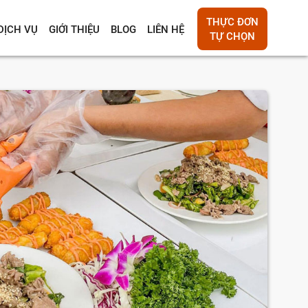
THỰC ĐƠN
DỊCH VỤ
GIỚI THIỆU
BLOG
LIÊN HỆ
TỰ CHỌN