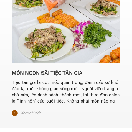
MÓN NGON ĐÃI TIỆC TÂN GIA
Tiệc tân gia là cột mốc quan trọng, đánh dấu sự khởi
đầu tại một không gian sống mới. Ngoài việc trang trí
nhà cửa, lên danh sách khách mời, thì thực đơn chính
là “linh hồn” của buổi tiệc. Không phải món nào ngon
cũng phù hợp. Gia chủ cần khéo léo chọn lựa những
món vừa đẹp mắt, vừa mang ý nghĩa phong thủy để thể
Xem chi tiết
hiện sự hiếu khách, đồng thời cầu mong thịnh vượng
và suôn sẻ trong cuộc sống mới.