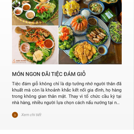
MÓN NGON ĐÃI TIỆC ĐÁM GIỖ
Tiệc đám giỗ không chỉ là dịp tưởng nhớ người thân đã
khuất mà còn là khoảnh khắc kết nối gia đình, họ hàng
trong không gian thân mật. Thay vì tổ chức cầu kỳ tại
nhà hàng, nhiều người lựa chọn cách nấu nướng tại nhà
với thực đơn chỉn chu, đậm đà nhưng vẫn dễ chuẩn bị.
Vậy đâu là những món ngon đãi tiệc đám giỗ vừa hợp
Xem chi tiết
lễ nghĩa, vừa phù hợp với khẩu vị của cả ba thế hệ?