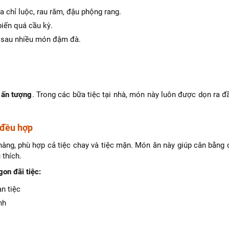
a chỉ luộc, rau răm, đậu phộng rang.
biến quá cầu kỳ.
ị sau nhiều món đậm đà.
 ấn tượng
. Trong các bữa tiệc tại nhà, món này luôn được dọn ra 
 đều hợp
nhàng, phù hợp cả tiệc chay và tiệc mặn. Món ăn này giúp cân bằn
 thích.
on đãi tiệc:
n tiệc
nh