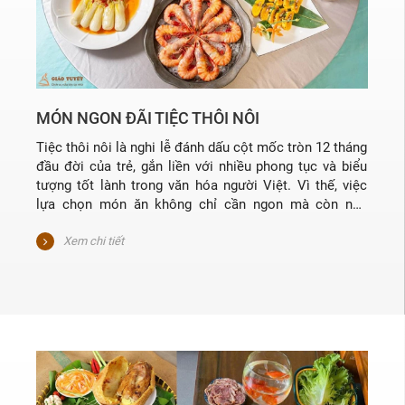
MÓN NGON ĐÃI TIỆC THÔI NÔI
Tiệc thôi nôi là nghi lễ đánh dấu cột mốc tròn 12 tháng
đầu đời của trẻ, gắn liền với nhiều phong tục và biểu
tượng tốt lành trong văn hóa người Việt. Vì thế, việc
lựa chọn món ăn không chỉ cần ngon mà còn nên
mang hàm ý tốt đẹp, thể hiện sự quan tâm chu đáo
của gia chủ đến bé và khách mời. Từ món gà luộc vàng
Xem chi tiết
tượng trưng cho khởi đầu may mắn, đến chè hạt sen
cầu chúc an lành – mỗi món đều là lời chúc ngọt ngào
được gửi gắm qua bữa tiệc.