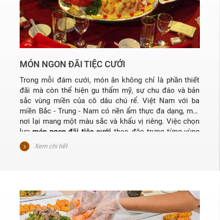
MÓN NGON ĐÃI TIỆC CƯỚI
Trong mỗi đám cưới, món ăn không chỉ là phần thiết
đãi mà còn thể hiện gu thẩm mỹ, sự chu đáo và bản
sắc vùng miền của cô dâu chú rể. Việt Nam với ba
miền Bắc - Trung - Nam có nền ẩm thực đa dạng, mỗi
nơi lại mang một màu sắc và khẩu vị riêng. Việc chọn
lựa
món ngon đãi tiệc cưới
theo đặc trưng từng vùng
không chỉ tạo cảm giác thân thuộc mà còn khiến thực
Xem chi tiết
đơn trở nên độc đáo và đáng nhớ hơn.