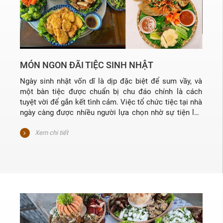
MÓN NGON ĐÃI TIỆC SINH NHẬT
Ngày sinh nhật vốn dĩ là dịp đặc biệt để sum vầy, và
một bàn tiệc được chuẩn bị chu đáo chính là cách
tuyệt vời để gắn kết tình cảm. Việc tổ chức tiệc tại nhà
ngày càng được nhiều người lựa chọn nhờ sự tiện lợi,
gần gũi nhưng vẫn đảm bảo trang trọng. Từ finger food
hiện đại đến thực đơn truyền thống, những món ngon
Xem chi tiết
đãi tiệc sinh nhật tại nhà sẽ giúp bữa tiệc thêm phần
phong phú, phù hợp với nhiều độ tuổi và sở thích khác
nhau.