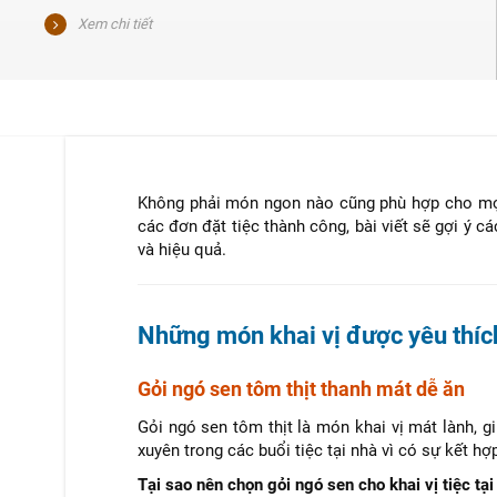
chuẩn bị chỉn chu là một cách thể hiện sự trân trọng,
dịu dàng và gắn kết yêu thương. Bữa tiệc ấy không ồn
Xem chi tiết
ào náo nhiệt, nhưng đủ để lắng đọng, lan tỏa cảm xúc
tích cực đến từng vị khách tham dự.
Không phải món ngon nào cũng phù hợp cho mọi 
các đơn đặt tiệc thành công, bài viết sẽ gợi ý c
và hiệu quả.
Những món khai vị được yêu thích 
Gỏi ngó sen tôm thịt thanh mát dễ ăn
Gỏi ngó sen tôm thịt là món khai vị mát lành, g
xuyên trong các buổi tiệc tại nhà vì có sự kết hợp
Tại sao nên chọn gỏi ngó sen cho khai vị tiệc tại