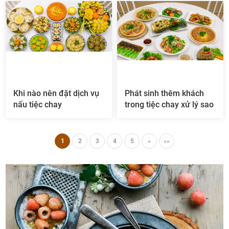
Khi nào nên đặt dịch vụ
Phát sinh thêm khách
nấu tiệc chay
trong tiệc chay xử lý sao
1
2
3
4
5
»
»»