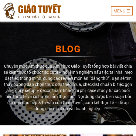
MENU
DỊCH VỤ
BLOG
Chuyên mục Ẩm thực của Ẩm Thực Giáo Tuyết tổng hợp bài viết chia
NẤU TIỆC
sẻ kiến thức tổ chức tiệc cưới – hỏi, kinh nghiệm nấu tiệc tại nhà, mẹo
đặt tiệc thông minh, cùng các review món ăn “đáng thử”. Bạn sẽ tìm
thấy hướng dẫn chọn thực đơn theo mùa, checklist chuẩn bị tiệc gọn
nhẹ, gợi ý setup – decor, tham khảo chi phí, case study từ các buổi
tiệc thực tế và xu hướng ẩm thực mới. Nội dung được biên soạn bởi
đội ngũ đầu bếp & tư vấn của Giáo Tuyết, cam kết thực tế – dễ áp
dụng cho gia đình và doanh nghiệp.
GIÁO