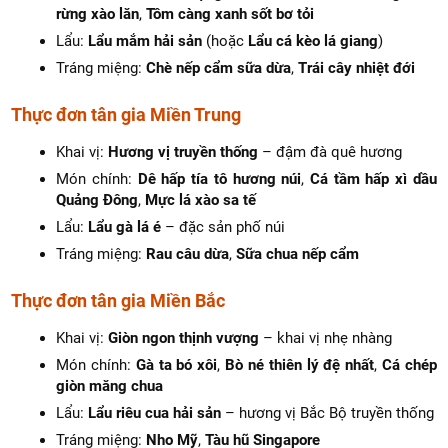
rừng xào lăn
,
Tôm càng xanh sốt bơ tỏi
Lẩu:
Lẩu mắm hải sản
(hoặc
Lẩu cá kèo lá giang
)
Tráng miệng:
Chè nếp cẩm sữa dừa
,
Trái cây nhiệt đới
Thực đơn tân gia Miền Trung
Khai vị:
Hương vị truyền thống
– đậm đà quê hương
Món chính:
Dê hấp tía tô hương núi
,
Cá tầm hấp xì dầu
Quảng Đông
,
Mực lá xào sa tế
Lẩu:
Lẩu gà lá é
– đặc sản phố núi
Tráng miệng:
Rau câu dừa
,
Sữa chua nếp cẩm
Thực đơn tân gia Miền Bắc
Khai vị:
Giòn ngon thịnh vượng
– khai vị nhẹ nhàng
Món chính:
Gà ta bó xôi
,
Bò né thiên lý đệ nhất
,
Cá chép
giòn măng chua
Lẩu:
Lẩu riêu cua hải sản
– hương vị Bắc Bộ truyền thống
Tráng miệng:
Nho Mỹ
,
Tàu hũ Singapore