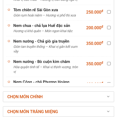
Tôm chiên rế Sài Gòn xưa
đ
250.000
Giòn rụm hoài niệm – Hương vị phố thị xưa
Nem chua - chả lụa Huế đặc sản
đ
200.000
Hương vị khó quên – Món ngon khai tiệc
Nem nướng - Chả giò gia truyền
đ
350.000
Giòn tan truyền thống – Khai vị gắn kết sum
vầy
Nem nướng - Bò cuộn kim châm
đ
350.000
Hòa quyện tinh tế – Khai vị thịnh vượng, tròn
vị
Nem Công - chả Phượng Hoàng
đ
600.000
Cung
Tinh hoa vương giả – Khai vị bậc đế vương
CHỌN MÓN CHÍNH
CHỌN MÓN TRÁNG MIỆNG