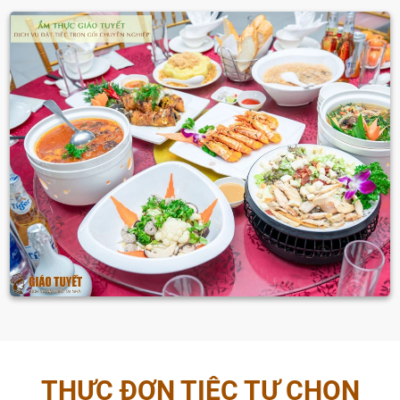
THỰC ĐƠN TIỆC TỰ CHỌN