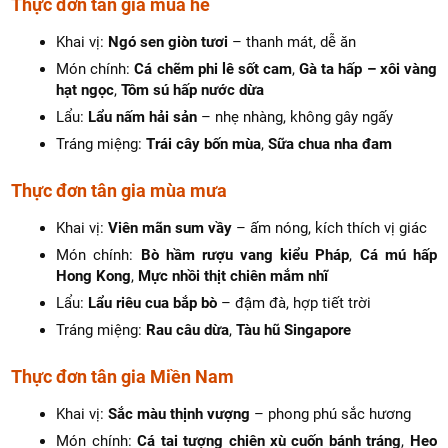
Thực đơn tân gia mùa hè
Khai vị:
Ngó sen giòn tươi
– thanh mát, dễ ăn
Món chính:
Cá chẽm phi lê sốt cam
,
Gà ta hấp – xôi vàng
hạt ngọc
,
Tôm sú hấp nước dừa
Lẩu:
Lẩu nấm hải sản
– nhẹ nhàng, không gây ngấy
Tráng miệng:
Trái cây bốn mùa
,
Sữa chua nha đam
Thực đơn tân gia mùa mưa
Khai vị:
Viên mãn sum vầy
– ấm nóng, kích thích vị giác
Món chính:
Bò hầm rượu vang kiểu Pháp
,
Cá mú hấp
Hong Kong
,
Mực nhồi thịt chiên mắm nhĩ
Lẩu:
Lẩu riêu cua bắp bò
– đậm đà, hợp tiết trời
Tráng miệng:
Rau câu dừa
,
Tàu hũ Singapore
Thực đơn tân gia Miền Nam
Khai vị:
Sắc màu thịnh vượng
– phong phú sắc hương
Món chính:
Cá tai tượng chiên xù cuốn bánh tráng
,
Heo