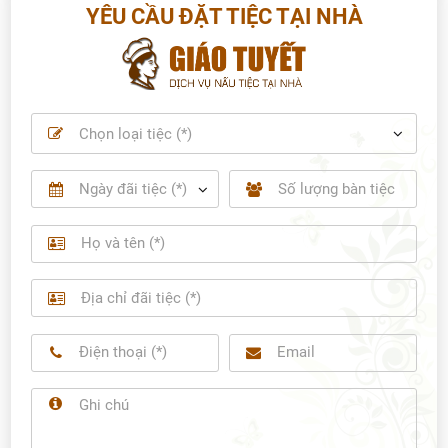
YÊU CẦU ĐẶT TIỆC TẠI NHÀ
Chọn loại tiệc (*)
2026
Mon
Tue
Wed
Thu
Fri
Sat
Sun
27
28
29
30
31
1
2
3
4
5
6
7
8
9
10
11
12
13
14
15
16
17
18
19
20
21
22
23
24
25
26
27
28
29
30