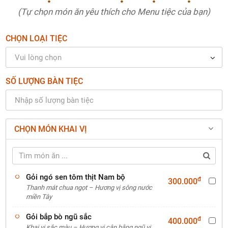
(Tự chọn món ăn yêu thích cho Menu tiệc của bạn)
CHỌN LOẠI TIỆC
Vui lòng chọn
MENU
SỐ LƯỢNG BÀN TIỆC
A - KHAI VỊ
* Vui lòng chọn món
CHỌN MÓN KHAI VỊ
B - MÓN CHÍNH
* Vui lòng chọn món
Gỏi ngó sen tôm thịt Nam bộ
C - MÓN TRÁNG MIỆNG
đ
300.000
Thanh mát chua ngọt – Hương vị sông nước
* Vui lòng chọn món
miền Tây
Gỏi bắp bò ngũ sắc
đ
400.000
Khai vị sắc màu – Hương vị cân bằng ngũ vị