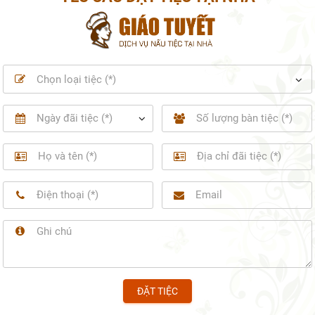
Chọn loại tiệc (*)
2026
Mon
Tue
Wed
Thu
Fri
Sat
Sun
27
28
29
30
31
1
2
3
4
5
6
7
8
9
10
11
12
13
14
15
16
17
18
19
20
21
22
23
24
25
26
27
28
29
30
ĐẶT TIỆC
31
1
2
3
4
5
6