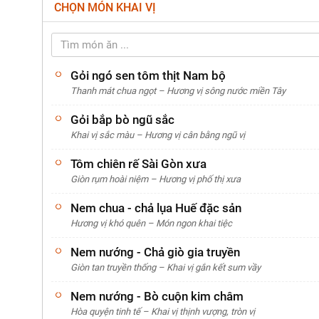
CHỌN MÓN KHAI VỊ
A - KHAI VỊ
* Vui lòng chọn món
Gỏi ngó sen tôm thịt Nam bộ
Thanh mát chua ngọt – Hương vị sông nước miền Tây
B - MÓN CHÍNH
* Vui lòng chọn món
Gỏi bắp bò ngũ sắc
Khai vị sắc màu – Hương vị cân bằng ngũ vị
C - MÓN TRÁNG MIỆNG
Tôm chiên rế Sài Gòn xưa
* Vui lòng chọn món
Giòn rụm hoài niệm – Hương vị phố thị xưa
Nem chua - chả lụa Huế đặc sản
Hương vị khó quên – Món ngon khai tiệc
Nem nướng - Chả giò gia truyền
Giòn tan truyền thống – Khai vị gắn kết sum vầy
Nem nướng - Bò cuộn kim châm
Hòa quyện tinh tế – Khai vị thịnh vượng, tròn vị