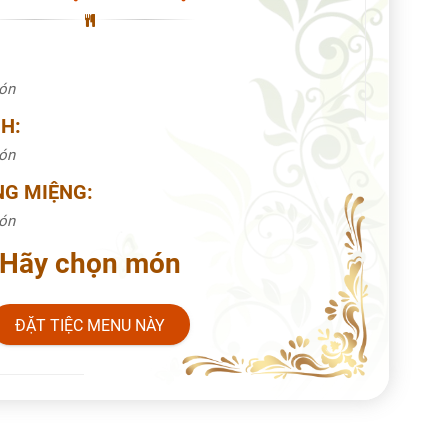
món
H:
món
NG MIỆNG:
món
Hãy chọn món
ĐẶT TIỆC MENU NÀY