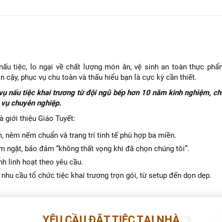
nấu tiệc, lo ngại về chất lượng món ăn, vệ sinh an toàn thực phẩ
in cậy, phục vụ chu toàn và thấu hiểu bạn là cực kỳ cần thiết.
h vụ nấu tiệc khai trương từ đội ngũ bếp hơn 10 năm kinh nghiệm, 
 vụ chuyên nghiệp.
 giới thiệu Giáo Tuyết:
, nêm nếm chuẩn và trang trí tinh tế phù hợp ba miền.
 ngặt, bảo đảm “không thất vọng khi đã chọn chúng tôi”.
ỉnh linh hoạt theo yêu cầu.
nhu cầu tổ chức tiệc khai trương trọn gói, từ setup đến dọn dẹp.
YÊU CẦU ĐẶT TIỆC TẠI NHÀ