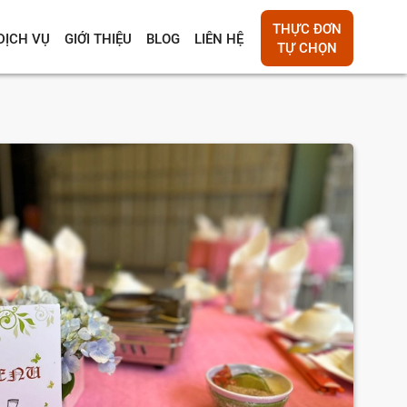
THỰC ĐƠN
DỊCH VỤ
GIỚI THIỆU
BLOG
LIÊN HỆ
TỰ CHỌN