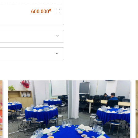
đ
600.000